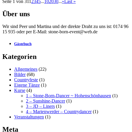
Seite 1 von 31
1
2
3
4
5
...
10
20
30
...
»
Last »
Über uns
Wir sind Peer und Martina und der direkte Draht zu uns ist: 0174 96
15 935 oder per E-Mail: stone-born-event@web.de
Gästebuch
Kategorien
Allgemeines
(22)
Bilder
(68)
Countryfeste
(1)
Eigene Tänze
(1)
Kurse
(4)
1 – Stone-Born-Dancer ~ Hohenschönhausen
(1)
2 – Sunshine-Dancer
(1)
3 – JD – Liners
(1)
4 – Marienwerder – Countrydancer
(1)
Veranstaltungen
(1)
Meta