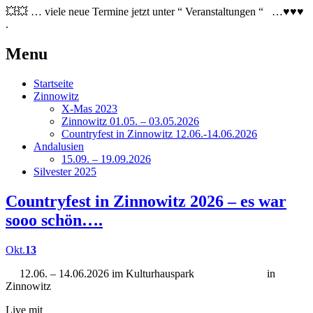
💥💥 … viele neue Termine jetzt unter “ Veranstaltungen “ …♥♥♥
.
Menu
Skip
Startseite
to
Zinnowitz
content
X-Mas 2023
Zinnowitz 01.05. – 03.05.2026
Countryfest in Zinnowitz 12.06.-14.06.2026
Andalusien
15.09. – 19.09.2026
Silvester 2025
Countryfest in Zinnowitz 2026 – es war
sooo schön….
Okt.
13
12.06. – 14.06.2026 im Kulturhauspark in
Zinnowitz
Live mit