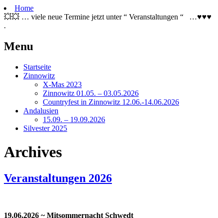
Home
💥💥 … viele neue Termine jetzt unter “ Veranstaltungen “ …♥♥♥
.
Menu
Skip
Startseite
to
Zinnowitz
content
X-Mas 2023
Zinnowitz 01.05. – 03.05.2026
Countryfest in Zinnowitz 12.06.-14.06.2026
Andalusien
15.09. – 19.09.2026
Silvester 2025
Archives
Veranstaltungen 2026
19.06.2026 ~ Mitsommernacht Schwedt