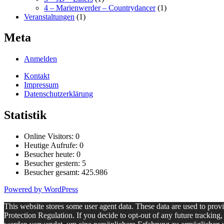
4 – Marienwerder – Countrydancer
(1)
Veranstaltungen
(1)
Meta
Anmelden
Kontakt
Impressum
Datenschutzerklärung
Statistik
Online Visitors:
0
Heutige Aufrufe:
0
Besucher heute:
0
Besucher gestern:
5
Besucher gesamt:
425.986
Powered by WordPress
This website stores some user agent data. These data are used to pr
Protection Regulation. If you decide to opt-out of any future trackin